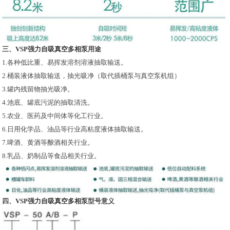
三、
VSP强力自吸真空多相泵
用途
1.各种低比重、易挥发溶剂溶液抽取输送。
2.桶装液体抽取输送，抽光吸净（取代插桶泵与真空泵机组）
3.罐内残留物抽光吸净。
4.池底、罐底污泥的抽取清洗。
5.农业、医药及中间体等化工行业。
6.日用化学品、油品等行业高粘度液体抽取输送。
7.啤酒、黄酒等酿酒相关行业。
8.乳品、奶制品等食品相关行业。
四、
VSP强力自吸真空多相泵
型号意义