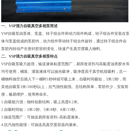
一、
VSP强力自吸真空多相泵
简述
VSP自吸泵由泵体、泵盖、转子组合件和动力组件构成，转子组合件安装在泵
体与泵盖组成的泵腔内，动力组件带动转子组合件旋转，通过转子组合件在
泵腔内转动产生密封腔容积变化，快速产生真空度吸入物料。
二、
VSP强力自吸真空多相泵
特点
VSP自吸泵吸力超强，输送液体粘度范围广，易挥发溶剂与高黏度油类胶水等
均可使用，桶装、灌装液体可以抽光吸净，吸净度高于真空机组吸料，且一
桶物料抽空后插入下一桶时1秒钟就可吸上来，自吸时间极短，3米/2秒，而
其他自吸泵3米/180秒以上，抗气蚀性能强。且结构简单，零部件少，安装简
便，极易维护，使用寿命长。
1.自吸能力强：独特创新结构，吸上高度8.2米。
2.自吸时间短：3米/2秒、5米/8秒、8米/15秒。
3.抽送范围广：可抽送易挥发溶剂~高粘度液体。
4.抗汽蚀性能强：可抽送高真空度容器内液体。